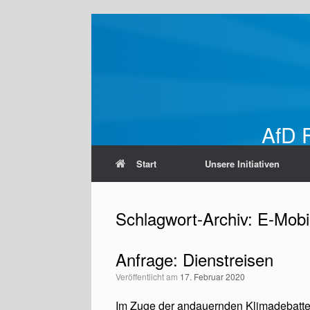
Zum
Inhalt
springen
AfD F
Start
Unsere Initiativen
Schlagwort-Archiv:
E-Mobil
Anfrage: Dienstreisen
Veröffentlicht am
17. Februar 2020
Im Zuge der andauernden Klimadebatte