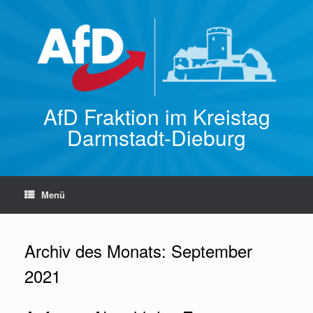
Zum
Inhalt
springen
AfD Fraktion im Kreistag
Darmstadt-Dieburg
Menü
Archiv des Monats:
September
2021