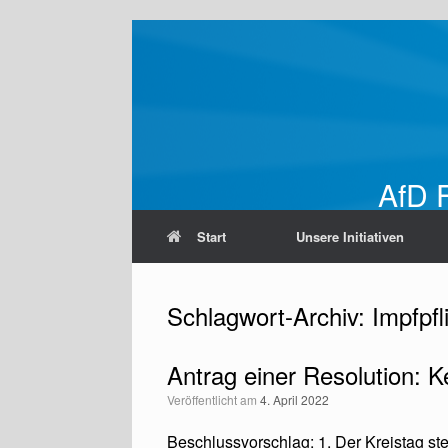
Zum
Inhalt
springen
AfD F
Start
Unsere Initiativen
Schlagwort-Archiv:
Impfpfl
Antrag einer Resolution: K
Veröffentlicht am
4. April 2022
Beschlussvorschlag: 1. Der Kreistag ste