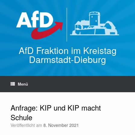
Zum
Inhalt
springen
AfD Fraktion im Kreistag
Darmstadt-Dieburg
Menü
Anfrage: KIP und KIP macht
Schule
Veröffentlicht am
8. November 2021