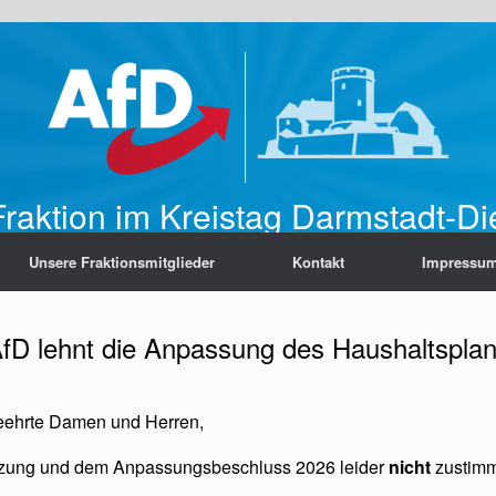
raktion im Kreistag Darmstadt-D
Unsere Fraktionsmitglieder
Kontakt
Impressu
AfD lehnt die Anpassung des Haushaltspla
geehrte Damen und Herren,
atzung und dem Anpassungsbeschluss 2026 leider
nicht
zustimm