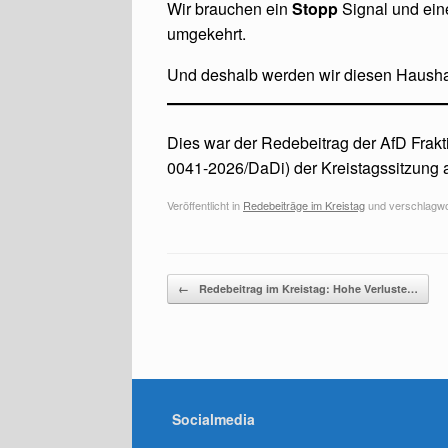
Wir brauchen ein
Stopp
Signal und ei
umgekehrt.
Und deshalb werden wir diesen Haushal
Dies war der Redebeitrag der AfD Fra
0041-2026/DaDi) der Kreistagssitzung 
Veröffentlicht in
Redebeiträge im Kreistag
und verschlagwo
Beitragsnavigation
←
Redebeitrag im Kreistag: Hohe Verluste…
Socialmedia