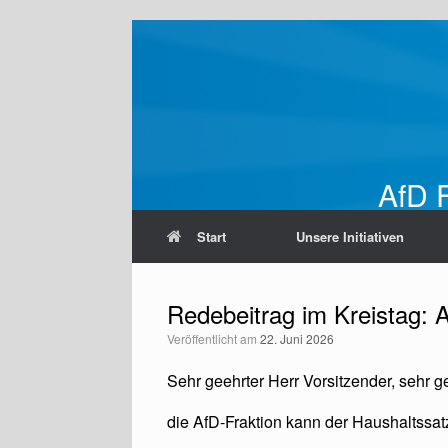
Zum
Inhalt
springen
AfD F
Start
Unsere Initiativen
Redebeitrag im Kreistag: 
Veröffentlicht am
22. Juni 2026
Sehr geehrter Herr Vorsitzender, sehr 
die AfD-Fraktion kann der Haushaltss