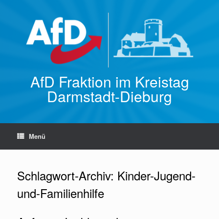
Zum
Inhalt
springen
AfD Fraktion im Kreistag
Darmstadt-Dieburg
Menü
Schlagwort-Archiv:
Kinder-Jugend-
und-Familienhilfe