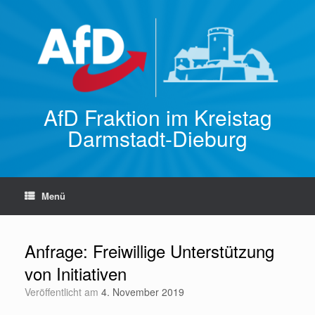
Zum
Inhalt
springen
AfD Fraktion im Kreistag
Darmstadt-Dieburg
Menü
Anfrage: Freiwillige Unterstützung
von Initiativen
Veröffentlicht am
4. November 2019