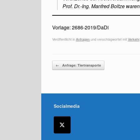
Prof. Dr.-Ing. Manfred Boltze waren
Vorlage: 2686-2019/DaDi
Veröffentlicht in
Anfragen
und verschlagwortet mit
Verkehr
Beitragsnavigation
←
Anfrage: Tiertransporte
Socialmedia