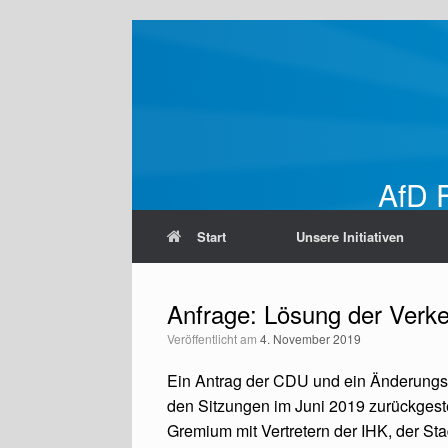
Zum
Inhalt
springen
AfD F
Start
Unsere Initiativen
Anfrage: Lösung der Verke
Veröffentlicht am
4. November 2019
Ein Antrag der CDU und ein Änderungsa
den Sitzungen im Juni 2019 zurückgest
Gremium mit Vertretern der IHK, der St